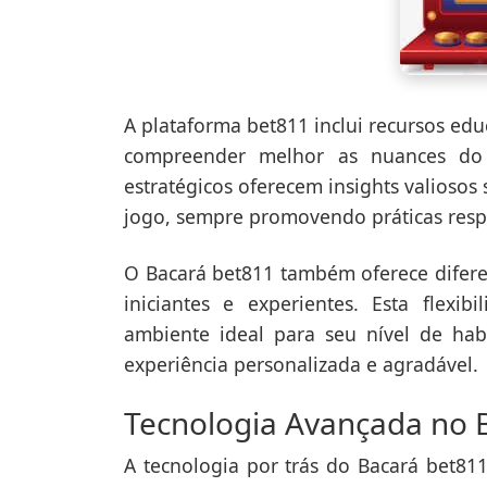
A plataforma bet811 inclui recursos ed
compreender melhor as nuances do B
estratégicos oferecem insights valioso
jogo, sempre promovendo práticas resp
O Bacará bet811 também oferece difere
iniciantes e experientes. Esta flexi
ambiente ideal para seu nível de hab
experiência personalizada e agradável.
Tecnologia Avançada no 
A tecnologia por trás do Bacará bet81