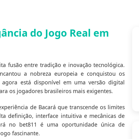
gância do Jogo Real em
ta fusão entre tradição e inovação tecnológica.
 encantou a nobreza europeia e conquistou os
 agora está disponível em uma versão digital
a os jogadores brasileiros mais exigentes.
xperiência de Bacará que transcende os limites
ta definição, interface intuitiva e mecânicas de
cará no bet811 é uma oportunidade única de
jogo fascinante.