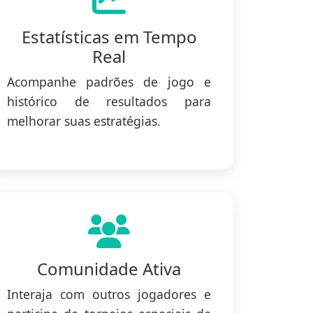
Estatísticas em Tempo
Real
Acompanhe padrões de jogo e
histórico de resultados para
melhorar suas estratégias.
Comunidade Ativa
Interaja com outros jogadores e