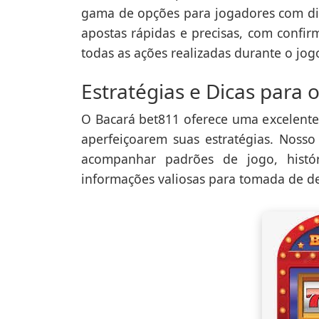
gama de opções para jogadores com dife
apostas rápidas e precisas, com confir
todas as ações realizadas durante o jog
Estratégias e Dicas para 
O Bacará bet811 oferece uma excelent
aperfeiçoarem suas estratégias. Nosso
acompanhar padrões de jogo, histór
informações valiosas para tomada de d