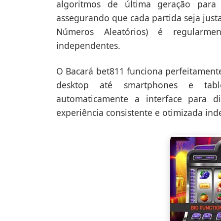
algoritmos de última geração para g
assegurando que cada partida seja just
Números Aleatórios) é regularmen
independentes.
O Bacará bet811 funciona perfeitament
desktop até smartphones e table
automaticamente a interface para d
experiência consistente e otimizada ind