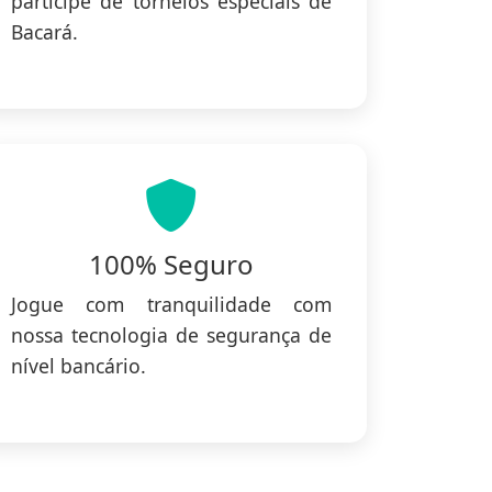
participe de torneios especiais de
Bacará.
100% Seguro
Jogue com tranquilidade com
nossa tecnologia de segurança de
nível bancário.