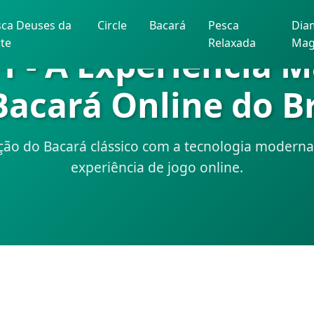
sca Deuses da
Circle
Bacará
Pesca
Dia
te
Relaxada
Mag
1 - A Experiência M
Bacará Online do Br
cação do Bacará clássico com a tecnologia modern
experiência de jogo online.