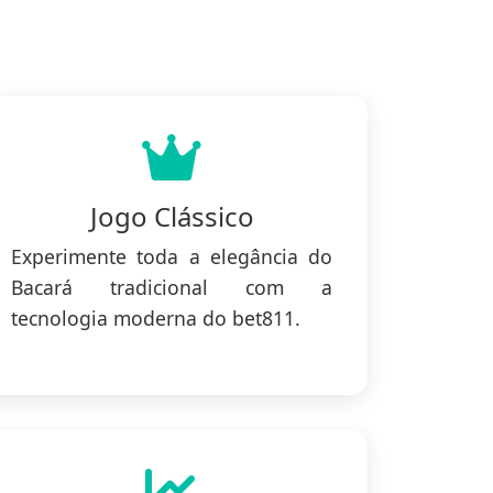
Jogo Clássico
Experimente toda a elegância do
Bacará tradicional com a
tecnologia moderna do bet811.