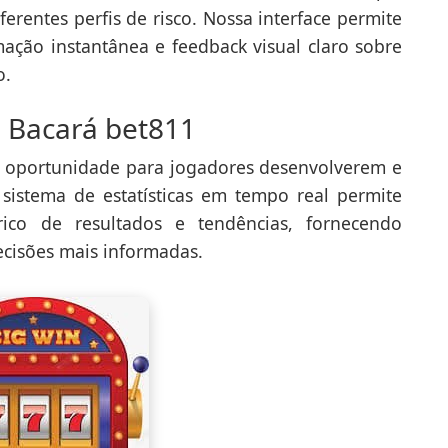
rentes perfis de risco. Nossa interface permite
mação instantânea e feedback visual claro sobre
o.
o Bacará bet811
e oportunidade para jogadores desenvolverem e
 sistema de estatísticas em tempo real permite
ico de resultados e tendências, fornecendo
ecisões mais informadas.