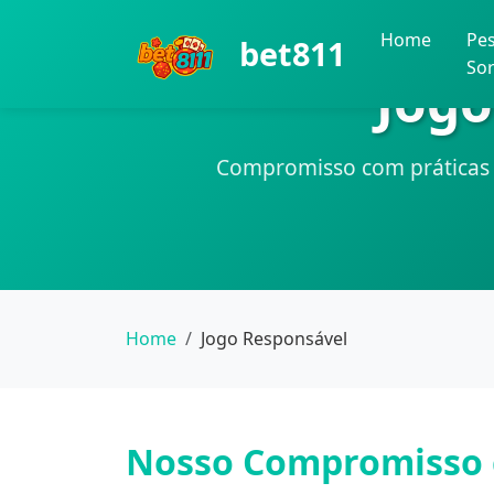
Home
Pe
bet811
Sor
Jogo
Compromisso com práticas s
Home
Jogo Responsável
Nosso Compromisso 