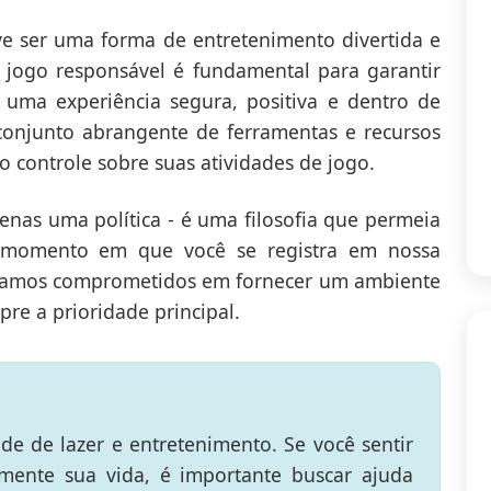
e ser uma forma de entretenimento divertida e
jogo responsável é fundamental para garantir
uma experiência segura, positiva e dentro de
conjunto abrangente de ferramentas e recursos
 controle sobre suas atividades de jogo.
nas uma política - é uma filosofia que permeia
 momento em que você se registra em nossa
estamos comprometidos em fornecer um ambiente
re a prioridade principal.
e de lazer e entretenimento. Se você sentir
mente sua vida, é importante buscar ajuda