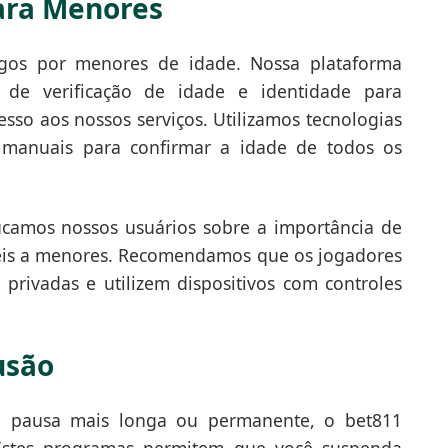
ara Menores
ogos por menores de idade. Nossa plataforma
 de verificação de idade e identidade para
sso aos nossos serviços. Utilizamos tecnologias
s manuais para confirmar a idade de todos os
ucamos nossos usuários sobre a importância de
veis a menores. Recomendamos que os jogadores
rivadas e utilizem dispositivos com controles
usão
 pausa mais longa ou permanente, o bet811