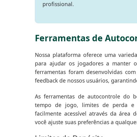
profissional.
Ferramentas de Autocon
Nossa plataforma oferece uma varieda
para ajudar os jogadores a manter o 
ferramentas foram desenvolvidas com 
feedback de nossos usuários, garantindo 
As ferramentas de autocontrole do be
tempo de jogo, limites de perda e 
facilmente acessível através da área 
você ajuste suas preferências a qualqu