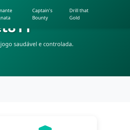
mante
Captain's
Drill that
nata
Bounty
Gold
et811
jogo saudável e controlada.