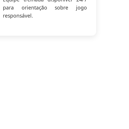
para orientação sobre jogo
responsável.